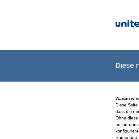
Diese n
Warum wird
Diese Seite 
dass die ne
Ohne diese 
united-doma
konfigurier
Homepage-B