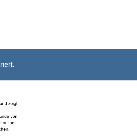
iert.
und zeigt,
Kunde von
t online
chen,