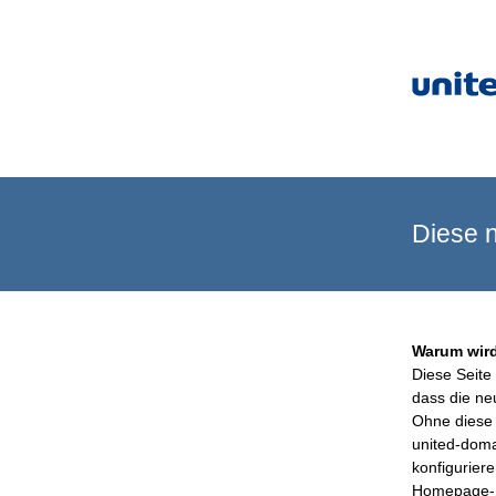
Diese n
Warum wird
Diese Seite 
dass die ne
Ohne diese 
united-doma
konfigurier
Homepage-B