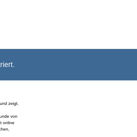
iert.
und zeigt,
Kunde von
t online
chen,