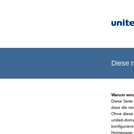
Diese n
Warum wird
Diese Seite 
dass die ne
Ohne diese 
united-doma
konfigurier
Homepage-B