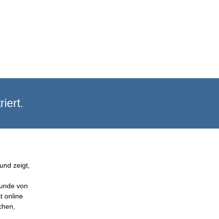
iert.
und zeigt,
Kunde von
t online
chen,