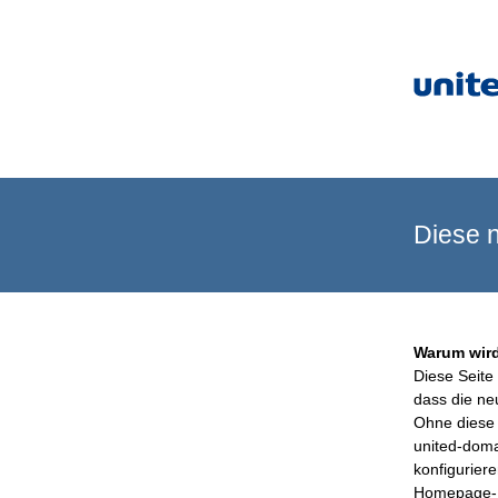
Diese n
Warum wird
Diese Seite 
dass die ne
Ohne diese 
united-doma
konfigurier
Homepage-B