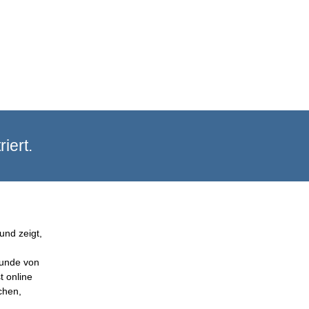
iert.
und zeigt,
Kunde von
t online
chen,